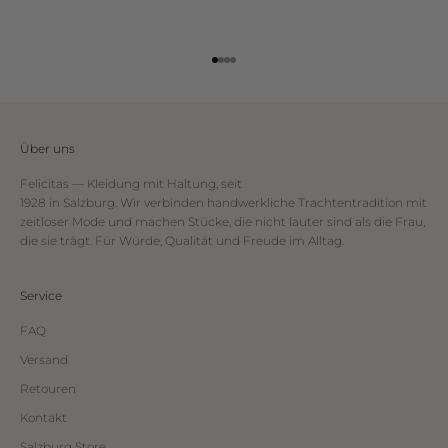
Gehe zu Element 1
Gehe zu Element 2
Gehe zu Element 3
Gehe zu Element 4
Über uns
Felicitas — Kleidung mit Haltung, seit
1928 in Salzburg. Wir verbinden handwerkliche Trachtentradition mit
zeitloser Mode und machen Stücke, die nicht lauter sind als die Frau,
die sie trägt. Für Würde, Qualität und Freude im Alltag.
Service
FAQ
Versand
Retouren
Kontakt
Salzburg Store