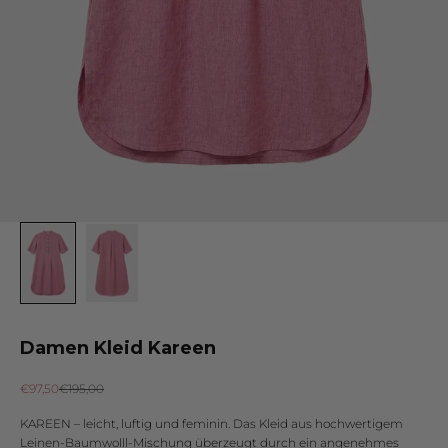
Damen Kleid Kareen
Angebot
Regulärer Preis
€97,50
€195,00
KAREEN – leicht, luftig und feminin. Das Kleid aus hochwertigem
Leinen-Baumwolll-Mischung überzeugt durch ein angenehmes