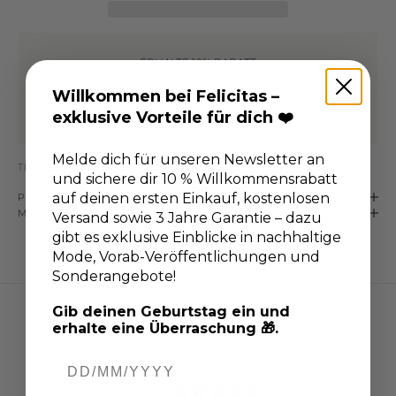
ERHALTE 10% RABATT
Abonniere unseren Newsletter
und sichere dir deinen Vorteil
Willkommen bei Felicitas –
exklusive Vorteile für dich ❤️
Gehe zu Element 1
Gehe zu Element 2
Melde dich für unseren Newsletter an
TEILEN
und sichere dir 10 % Willkommensrabatt
auf deinen ersten Einkauf, kostenlosen
PASSFORM-DETAILS
MATERIAL & PFLEGE
Versand sowie 3 Jahre Garantie – dazu
gibt es exklusive Einblicke in nachhaltige
Mode, Vorab-Veröffentlichungen und
Sonderangebote!
Gib deinen Geburtstag ein und
erhalte eine Überraschung 🎁.
Customer reviews