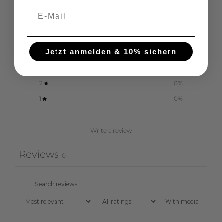
0
/ 5
0 reviews
5
0
%
Jetzt anmelden & 10% sichern
4
0
%
3
0
%
2
0
%
1
0
%
Write a review
Reviews
0
With media