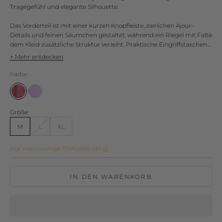
Tragegefühl und elegante Silhouette.
Das Vorderteil ist mit einer kurzen Knopfleiste, zierlichen Ajour-
Details und feinen Säumchen gestaltet, während ein Riegel mit Falte
dem Kleid zusätzliche Struktur verleiht. Praktische Eingriffstaschen
an den Seitennähten verbinden Stil mit Funktion. Die Ärmel mit
+ Mehr entdecken
Falte und Knöpfen runden das durchdachte Design harmonisch ab.
Vielseitig kombinierbar – ein Sommerkleid für entspannte Eleganz
Farbe:
im Alltag oder zu besonderen Anlässen.
46-apfel.
93-waldveilchen
Größe:
M
L
XL
Nur noch wenige Einheiten übrig
IN DEN WARENKORB