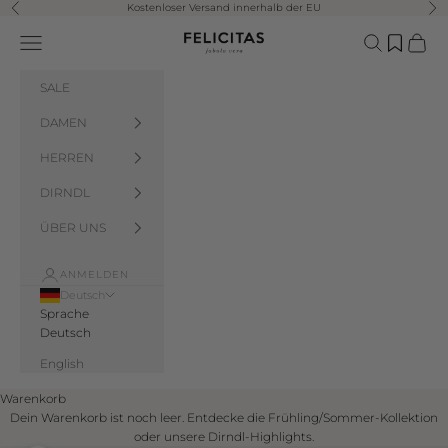
Zum Inhalt springen
Kostenloser Versand innerhalb der EU
Zurück
Vor
Felicitas Salzburg
Menü
Suchen
Waren
SALE
DAMEN
HERREN
DIRNDL
ÜBER UNS
ANMELDEN
Deutsch
Sprache
Deutsch
English
Warenkorb
Dein Warenkorb ist noch leer. Entdecke die Frühling/Sommer-Kollektion
oder unsere Dirndl-Highlights.