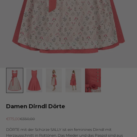
Damen Dirndl Dörte
Angebot
Regulärer Preis
€175,00
€350,00
DÖRTE mit der Schürze SALLY ist ein feminines Dirndl mit
Herzausschnitt in Rottönen. Das Mieder und das Paspol sind aus