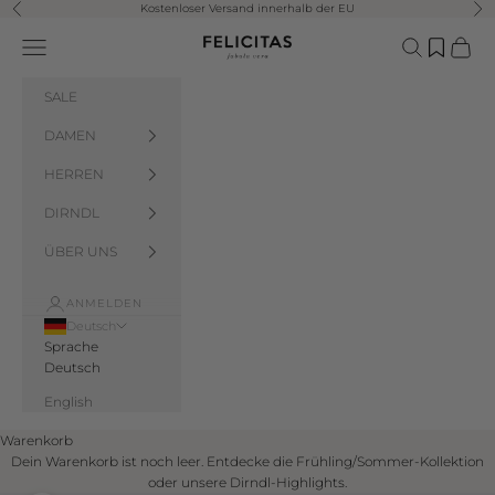
Zum Inhalt springen
Kostenloser Versand innerhalb der EU
Zurück
Vor
Felicitas Salzburg
Menü
Suchen
Waren
SALE
DAMEN
HERREN
DIRNDL
ÜBER UNS
ANMELDEN
Deutsch
Sprache
Deutsch
English
Warenkorb
Dein Warenkorb ist noch leer. Entdecke die Frühling/Sommer-Kollektion
oder unsere Dirndl-Highlights.