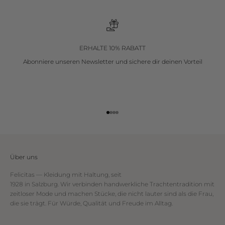
ERHALTE 10% RABATT
Abonniere unseren Newsletter
und sichere dir deinen Vorteil
Gehe zu Element 1
Gehe zu Element 2
Gehe zu Element 3
Gehe zu Element 4
Über uns
Felicitas — Kleidung mit Haltung, seit
1928 in Salzburg. Wir verbinden handwerkliche Trachtentradition mit
zeitloser Mode und machen Stücke, die nicht lauter sind als die Frau,
die sie trägt. Für Würde, Qualität und Freude im Alltag.