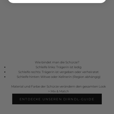
Wie bindet man die Schürze?
Schleife links: Trägerin ist ledig
Schleife rechts: Trägerin ist vergeben oder verheiratet
Schleife hinten: Witwe oder Kellnerin (Region abhängig)
Material und Farbe der Schürze verändern den gesamten Look
>
Mix & Match
ENTDECKE UNSEREN DIRNDL-GUIDE