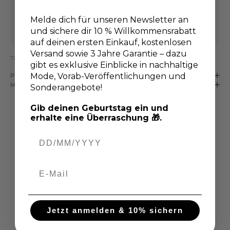
Abonniere unseren Newsletter
und sichere dir deinen Vorteil
Melde dich für unseren Newsletter an
und sichere dir 10 % Willkommensrabatt
Gehe zu Element 1
Gehe zu Element 2
auf deinen ersten Einkauf, kostenlosen
Versand sowie 3 Jahre Garantie – dazu
TEILEN
gibt es exklusive Einblicke in nachhaltige
Mode, Vorab-Veröffentlichungen und
PASSFORM-DETAILS
MATERIAL & PFLEGE
Sonderangebote!
Gib deinen Geburtstag ein und
erhalte eine Überraschung 🎁.
Jetzt anmelden & 10% sichern