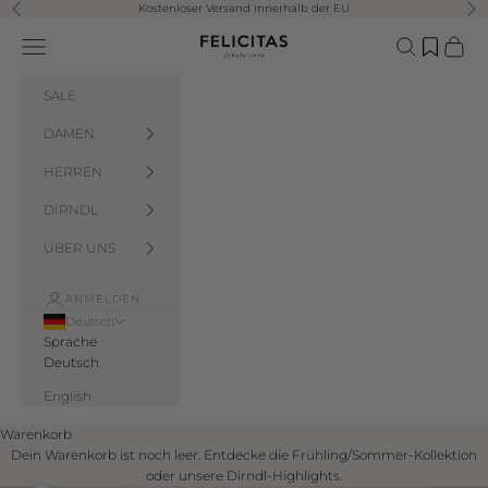
Zum Inhalt springen
Kostenloser Versand innerhalb der EU
Zurück
Vor
Felicitas Salzburg
Menü
Suchen
Waren
SALE
DAMEN
HERREN
DIRNDL
ÜBER UNS
ANMELDEN
Deutsch
Sprache
Deutsch
English
Warenkorb
Dein Warenkorb ist noch leer. Entdecke die Frühling/Sommer-Kollektion
oder unsere Dirndl-Highlights.