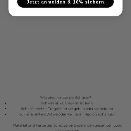
Jetzt anmelden & 10% sichern
Wie bindet man die Schürze?
Schleife links: Trägerin ist ledig
Schleife rechts: Trägerin ist vergeben oder verheiratet
Schleife hinten: Witwe oder Kellnerin (Region abhängig)
Material und Farbe der Schürze verändern den gesamten Look
>
Mix & Match