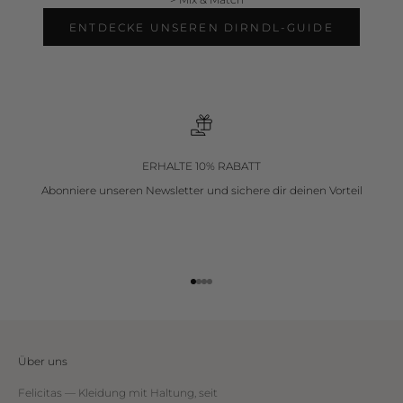
ENTDECKE UNSEREN DIRNDL-GUIDE
ERHALTE 10% RABATT
Abonniere unseren Newsletter
und sichere dir deinen Vorteil
Gehe zu Element 1
Gehe zu Element 2
Gehe zu Element 3
Gehe zu Element 4
Über uns
Felicitas — Kleidung mit Haltung, seit