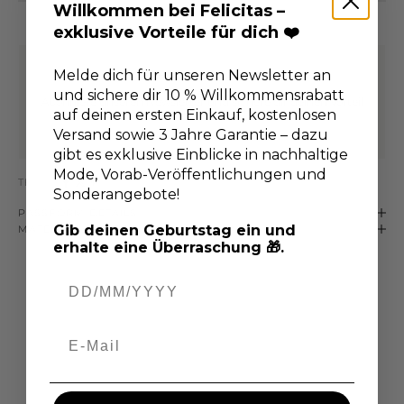
Willkommen bei Felicitas –
exklusive Vorteile für dich ❤️
Melde dich für unseren Newsletter an
ERHALTE 10% RABATT
und sichere dir 10 % Willkommensrabatt
Abonniere unseren Newsletter
und sichere dir deinen Vorteil
auf deinen ersten Einkauf, kostenlosen
Versand sowie 3 Jahre Garantie – dazu
Gehe zu Element 1
Gehe zu Element 2
gibt es exklusive Einblicke in nachhaltige
Mode, Vorab-Veröffentlichungen und
TEILEN
Sonderangebote!
PASSFORM-DETAILS
Gib deinen Geburtstag ein und
MATERIAL & PFLEGE
erhalte eine Überraschung 🎁.