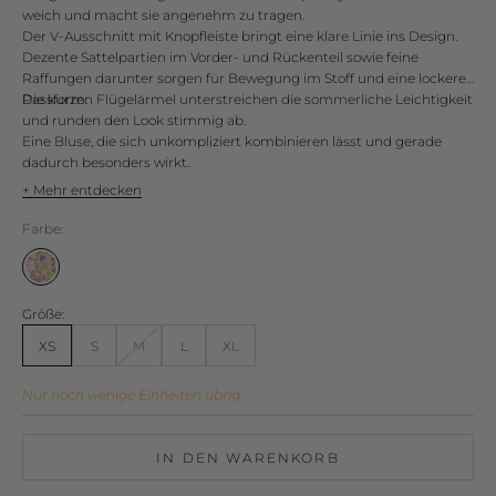
weich und macht sie angenehm zu tragen.
Der V-Ausschnitt mit Knopfleiste bringt eine klare Linie ins Design.
Dezente Sattelpartien im Vorder- und Rückenteil sowie feine
Raffungen darunter sorgen für Bewegung im Stoff und eine lockere
Passform.
Die kurzen Flügelärmel unterstreichen die sommerliche Leichtigkeit
und runden den Look stimmig ab.
Eine Bluse, die sich unkompliziert kombinieren lässt und gerade
dadurch besonders wirkt.
+ Mehr entdecken
Farbe:
99-print.
Größe:
XS
S
M
L
XL
Nur noch wenige Einheiten übrig
IN DEN WARENKORB