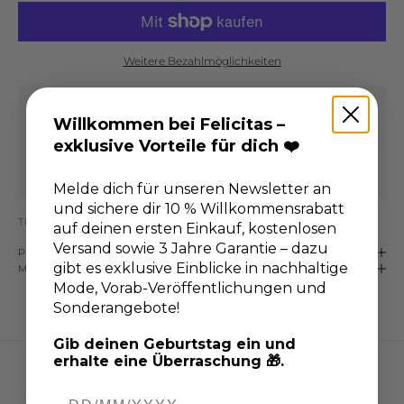
Weitere Bezahlmöglichkeiten
ERHALTE 10% RABATT
Willkommen bei Felicitas –
Abonniere unseren Newsletter
und sichere dir deinen Vorteil
exklusive Vorteile für dich ❤️
Gehe zu Element 1
Gehe zu Element 2
Melde dich für unseren Newsletter an
und sichere dir 10 % Willkommensrabatt
TEILEN
auf deinen ersten Einkauf, kostenlosen
Versand sowie 3 Jahre Garantie – dazu
PASSFORM-DETAILS
gibt es exklusive Einblicke in nachhaltige
MATERIAL & PFLEGE
Mode, Vorab-Veröffentlichungen und
Sonderangebote!
Gib deinen Geburtstag ein und
erhalte eine Überraschung 🎁.
Customer reviews