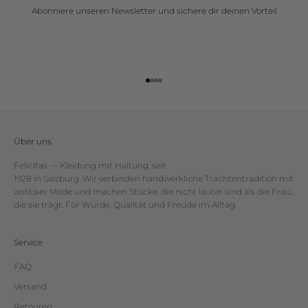
Abonniere unseren Newsletter
und sichere dir deinen Vorteil
Gehe zu Element 1
Gehe zu Element 2
Gehe zu Element 3
Gehe zu Element 4
Über uns
Felicitas — Kleidung mit Haltung, seit
1928 in Salzburg. Wir verbinden handwerkliche Trachtentradition mit
zeitloser Mode und machen Stücke, die nicht lauter sind als die Frau,
die sie trägt. Für Würde, Qualität und Freude im Alltag.
Service
FAQ
Versand
Retouren