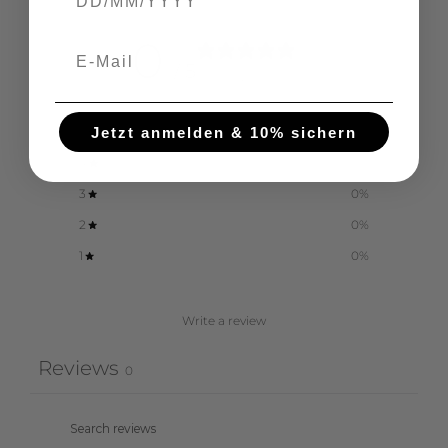
0
/ 5
0 reviews
Jetzt anmelden & 10% sichern
5
0
%
4
0
%
3
0
%
2
0
%
1
0
%
Write a review
Reviews
0