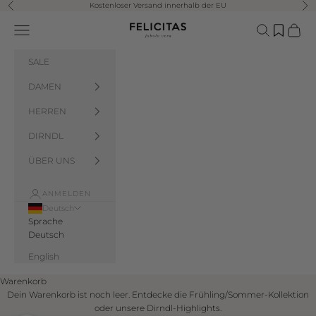
Zum Inhalt springen
Kostenloser Versand innerhalb der EU
Zurück
Vor
Felicitas Salzburg
Menü
Suchen
Waren
SALE
DAMEN
HERREN
DIRNDL
ÜBER UNS
ANMELDEN
Deutsch
Sprache
Deutsch
English
Warenkorb
Dein Warenkorb ist noch leer. Entdecke die Frühling/Sommer-Kollektion
oder unsere Dirndl-Highlights.