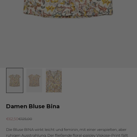
Damen Bluse Bina
Angebot
Regulärer Preis
€62,50
€125,00
Die Bluse BINA wirkt leicht und feminin, mit einer verspielten, aber
ruhigen Ausstrahlung. Der fließende floral-paisley Viskose-Print fällt